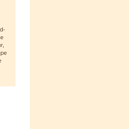
d-
de
r,
ape
e