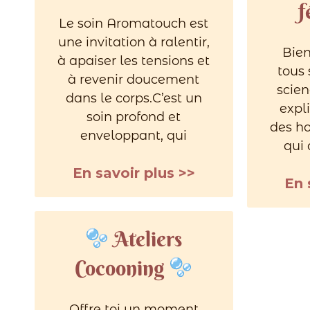
f
Le soin Aromatouch est
une invitation à ralentir,
Bien
à apaiser les tensions et
tous 
à revenir doucement
scien
dans le corps.C’est un
expli
soin profond et
des ho
enveloppant, qui
qui
En savoir plus >>
En 
Ateliers
Cocooning
Offre toi un moment