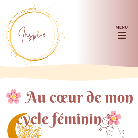
Aller
au
contenu
MENU
Flyou
Men
Au cœur de mon
cycle féminin