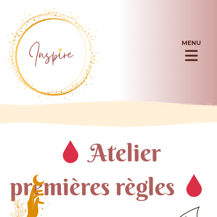
Aller
au
contenu
MENU
Flyou
Men
Atelier
premières règles